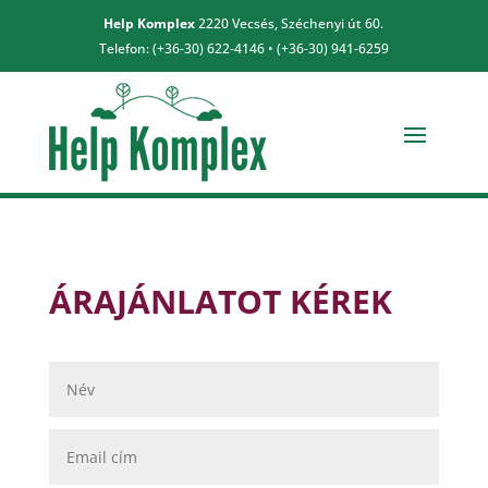
Help Komplex
2220 Vecsés, Széchenyi út 60.
Telefon: (+36-30) 622-4146 • (+36-30) 941-6259
ÁRAJÁNLATOT KÉREK