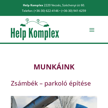
Help Komplex
2220 Vecsés, Széchenyi út 60.
Telefon: (+36-30) 622-4146 • (+36-30) 941-6259
MUNKÁINK
Zsámbék – parkoló építése